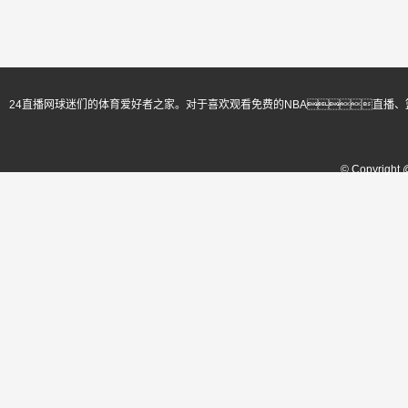
24直播网球迷们的体育爱好者之家。对于喜欢观看免费的NBA直播
© Copyrigh