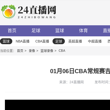
首页
足球
篮球
体育
直
篮球
NBA直播
CBA直播
足球
英超直播
中超直播
当前位置：
首页
录像
篮球录像
CBA
01月06日CBA常规赛
来源：24直播网
发布时间：20