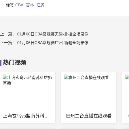
标签
CBA
吉林
江苏
上一篇：
01月06日CBA常规赛天津-北控全场录像
下一篇：
01月06日CBA常规赛广州-新疆全场录像
热门视频
上海玄鸟vs盐南苏科雄狮直播
贵州二台直播在线观看